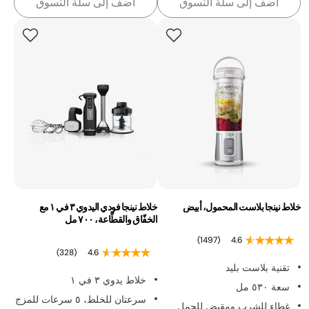
أضف إلى سلة التسوق
أضف إلى سلة التسوق
خلاط نينجا بلاست المحمول، أبيض
خلاط نينجا فودي اليدوي ٣ في ١ مع
الخفّاق والقطّاعة، ٧٠٠ مل
(1497)
4.6
(328)
4.6
تقنية بلاست بليد
خلاط يدوي ٣ في ١
سعة ٥٣٠ مل
سرعتان للخلط، ٥ سرعات للمزج
غطاء للشرب ومقبض للحمل