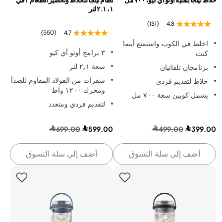
١، ٢.١ لتر
(131)
4.8
(550)
4.7
اخلط في الكوب واستمتع أينما
٣ برامج أوتو آي كيو
كنت
سعة ٢٫١ لتر
برنامجان تلقائيان
شفرات من الفولاذ المقاوم للصدأ
خلاط لتقديم فردي
ومحرك ١٢٠٠ واط
يشمل كوبين سعة ٧٠٠ مل
لتقديم فردي ومتعدد
699.00
599.00
499.00
399.00
أضف إلى سلة التسوق
أضف إلى سلة التسوق