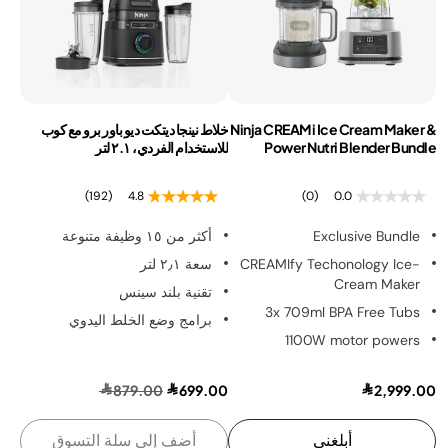
Ninja CREAMi Ice Cream Maker &
خلاط نينجا ديتكت ديو باور برو مع كوب
Power Nutri Blender Bundle
للاستخدام الفردي، ٢.١ لتر
(192)
4.8
(0)
0.0
Exclusive Bundle
أكثر من ١٥ وظيفة متنوعة
CREAMIfy Techonology Ice-
سعة ٢٫١ لتر
Cream Maker
تقنية بلند سينس
3x 709ml BPA Free Tubs
برامج وضع الخلط اليدوي
1100W motor powers
879.00
699.00
2,999.00
أبلغني
أضف إلى سلة التسوق