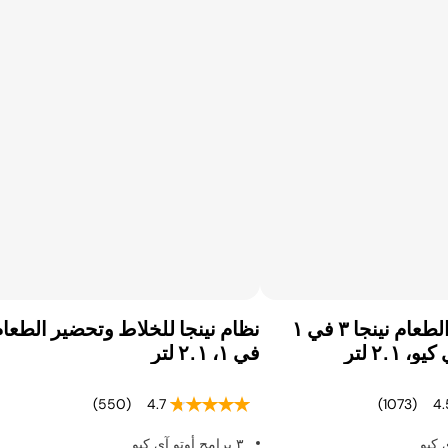
كينات السلاشي
وّق كل أجهزة تحضير
حلويات المجمّدة
جهاز تحضير الطعام نينجا ٣ في ١
 ٢.١ لتر
في ١، ٢.١ لتر
(550)
4.7
(1073)
4.
٣ برامج أوتو آي كيو