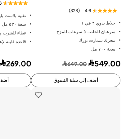
6
(328)
4.6
تقنية بلاست بلي
خلاط يدوي ٣ في ١
سعة ٥٣٠ مل
سرعتان للخلط، ٥ سرعات للمزج
غطاء للشرب و
محرك سمارت تورك
قاعدة قابلة لإعاد
سعة ٧٠٠ مل
269.00
549.00
649.00
أضف إلى سلة التسوق
أضف 