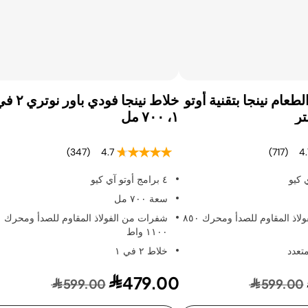
طعام نينجا بتقنية أوتو
خلاط نينجا فودي باور نو
١، ٧٠٠ مل
(347)
4.7
(717)
4.
٤ برامج أوتو آي كيو
سعة ٧٠٠ مل
شفرات من الفولاذ المقاوم للصدأ ومحرك ٨٥٠
شفرات من الفولاذ المقاوم للصدأ ومحرك
١١٠٠ واط
تعدد
خلاط ٢ في ١
479.00
599.00
599.00