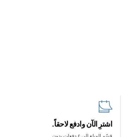
اشترِ الآن وادفع لاحقاً.
قسّم المبلغ إلى ٤ دفعات بدون