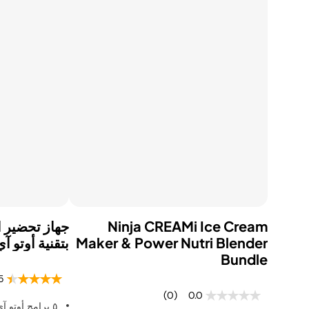
تسوّق كل أجهزة الطهي
وأجهزة تحضير الطعام
ما
تسوّق كل منظفات
تس
الأرضيات والسجاد
ال
Ninja CREAMi Ice Cream
Maker & Power Nutri Blender
بتقنية أوتو آي كيو،
Bundle
5
(0)
0.0
٥ برامج أوتو آي كيو