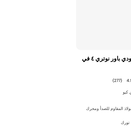
خلاط نينجا فودي باور نوتري ٤ في
(277)
4.
لاذ المقاوم للصدأ ومحرك
تورك