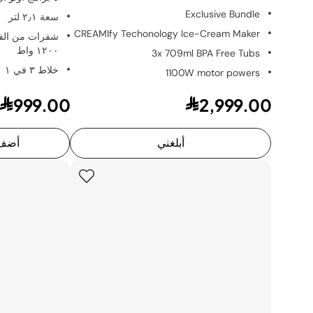
Exclusive Bundle
سعة ٢٫١ لتر
CREAMIfy Techonology Ice-Cream Maker
شفرات من الفو
١٢٠٠ واط
3x 709ml BPA Free Tubs
خلاط ٣ في ١
1100W motor powers
999.00
2,999.00
أبلغني
أضف 