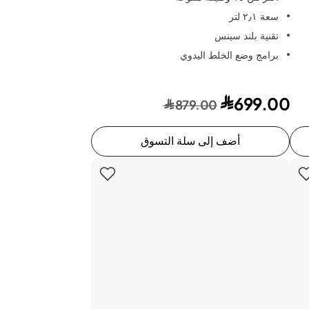
سعة ٢٫١ لتر
تقنية بلند سينس
برامج وضع الخلط اليدوي
699.00
879.00
أضف إلى سلة التسوق