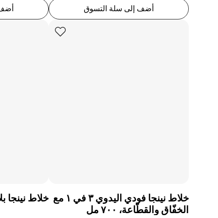
أضف إلى سلة التسوق
أضف 
خلاط نينجا فودي اليدوي ٣ في ١ مع
خلاط نينجا 
الخفّاق والقطّاعة، ٧٠٠ مل