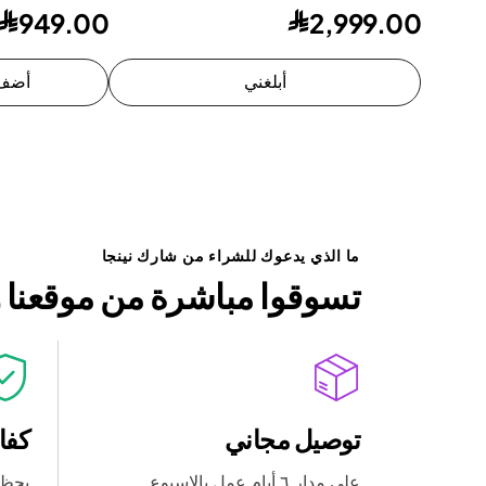
949.00
2,999.00
أبلغني
أضف 
ما الذي يدعوك للشراء من شارك نينجا
تسوقوا مباشرة من موقعنا و
توصيل مجاني
كفالة 
على مدار ٦ أيام عمل بالاسبوع.
يحظى