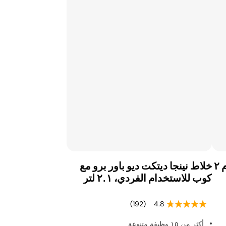
شوايات خارجية
أفران خارجية
نظام نينجا للخلاط وتحضير الطعام ٢
خلاط نينجا ديتكت ديو باور برو مع
كوب للاستخدام الفردي، ٢.١ لتر
(192)
4.8
أكثر من ١٥ وظيفة متنوعة