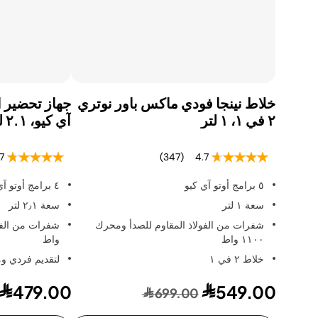
خلاط نينجا فودي ماكس باور نوتري
جهاز تحضير ال
٢ في ١، ١ لتر
آي كيو، ٢.١ لتر
7
(347)
4.7
٥ برامج أوتو آي كيو
٤ برامج أوتو آي كيو
سعة ١ لتر
سعة ٢٫١ لتر
شفرات من الفولاذ المقاوم للصدأ ومحرك
١١٠٠ واط
واط
خلاط ٢ في ١
لتقديم فردي وم
479.00
549.00
699.00