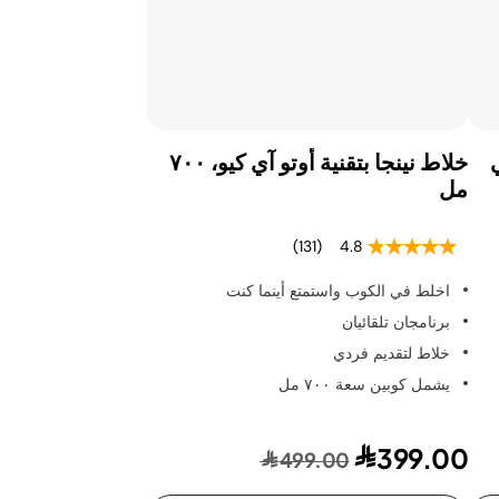
تري ٢ في
خلاط نينجا بتقنية أوتو آي كيو، ٧٠٠
مل
(131)
4.8
اخلط في الكوب واستمتع أينما كنت
برنامجان تلقائيان
خلاط لتقديم فردي
يشمل كوبين سعة ٧٠٠ مل
399.00
499.00