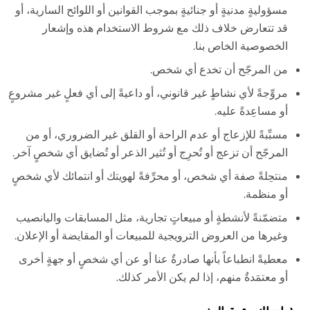
مسؤوليةٍ مدنيةٍ أو جنائيةٍ بموجب القوانين أو اللوائح السارية، أو
قد تتعارض خلاف ذلك مع شروط الاستخدام هذه وإشعار
الخصوصية الخاص بنا.
من المرجّح أن تخدع أي شخص.
مروِّجةً لأي نشاطٍ غير قانوني، أو داعيةً إلى أي فعلٍ غير مشروعٍ
أو مساعِدةً عليه.
مسبِّبةً للإزعاج أو عدم الراحة أو القلق غير الضروري، أو من
المرجّح أن تزعج أو تُحرِج أو تُثير الذعر أو تُضايق أي شخصٍ آخر.
منتحِلةً صفة أي شخص، أو محرِّفةً لهويتك أو انتمائك لأي شخصٍ
أو منظمة.
متضمّنةً لأنشطةٍ أو مبيعاتٍ تجارية، مثل المسابقات واليانصيب
وغيرها من العروض الترويجية للمبيعات أو المقايضة أو الإعلان.
معطيةً انطباعاً بأنها صادرةٌ عنا أو عن أي شخصٍ أو جهةٍ أخرى
أو معتمَدةٌ منهم، إذا لم يكن الأمر كذلك.