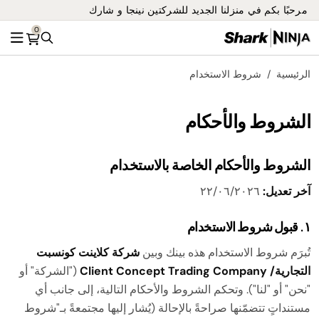
مرحبًا بكم في منزلنا الجديد للشركتين نينجا و شارك
0
بحث
القائ
الرئيسية
شروط الاستخدام
الشروط والأحكام
الشروط والأحكام الخاصة بالاستخدام
آخر تعديل:
٢٢/٠٦/٢٠٢٦
١. قبول شروط الاستخدام
تُبرَم شروط الاستخدام هذه بينك وبين
شركة كلاينت كونسبت
التجارية/ Client Concept Trading Company
("الشركة" أو
"نحن" أو "لنا"). وتحكم الشروط والأحكام التالية، إلى جانب أي
مستنداتٍ تتضمّنها صراحةً بالإحالة (يُشار إليها مجتمعةً بـ"شروط