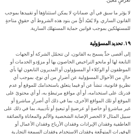
لغرضٍ معين.
لا يؤثر ما سبق في أي ضماناتٍ لا يمكن استثناؤها أو تقييدها بموجب
القانون الساري. ولا يُقيّد أيٌّ من بنود هذه الشروط أي حقوقٍ متاحةٍ
للمستهلكين بموجب قوانين حماية المستهلك السارية.
١٩. تحديد المسؤولية
إلى أقصى حدٍّ يسمح به القانون، لن تتحمّل الشركة أو الجهات
التابعة لها أو مانحو التراخيص الخاصون بها أو مزوّدو الخدمات أو
الموظفون أو الوكلاء أو المسؤولون أو المديرون التابعون لها بأي
حالٍ من الأحوال المسؤولية عن أضرارٍ من أي نوع، بموجب أي
نظريةٍ قانونية، تنشأ عن أو فيما يتعلق باستخدامك للموقع أو عدم
قدرتك على استخدامه، أو أي مواقع مرتبطةٍ به، أو أي محتوىً على
الموقع أو تلك المواقع الأخرى، بما في ذلك أي أضرارٍ مباشرةٍ أو
غير مباشرةٍ أو خاصةٍ أو عرضيةٍ أو تبعيةٍ أو تأديبية، بما في ذلك على
سبيل المثال لا الحصر الإصابة الشخصية والألم والمعاناة والضائقة
العاطفية وفقدان الإيرادات وفقدان الأرباح وفقدان الأعمال أو
الوفورات المتوقّعة وفقدان الاستخدام وفقدان السمعة التجارية