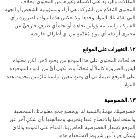
المقالات والردود على الأسئلة وغيرها من المحتوى، بخلاف
المحتوى المُقدَّم من الشركة، هي آراء ومسؤولية الشخص أو الجهة
التي تقدّم تلك المواد وحدها. ولا تعكس هذه المواد بالضرورة رأي
الشركة. ولسنا مسؤولين تجاهك أو تجاه أي طرفٍ خارجيٍّ عن
محتوى أو دقة أي موادٍ مُقدَّمةٍ من أي أطرافٍ خارجية.
١٢. التغييرات على الموقع
قد نُحدِّث المحتوى على هذا الموقع من وقتٍ لآخر، لكن محتواه
ليس بالضرورة كاملاً أو مُحدَّثاً. وقد تكون أيٌّ من المواد الموجودة
على الموقع قديمةً في أي وقتٍ معين، ولسنا مُلزَمين بتحديث هذه
المواد.
١٣. الخصوصية
خصوصيتك مهمةٌ بالنسبة لنا. ويخضع جمع معلوماتك الشخصية
واستخدامها والإفصاح عنها وتخزينها ومعالجتها بأي شكلٍ آخر عبر
الموقع لإشعار الخصوصية الخاص بنا، المتاح على الموقع والذي
يُشكّل جزءاً من شروط الاستخدام هذه.