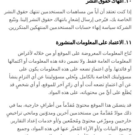
١٠. انتهاك حقوق النشر
إذا كنت تعتقد أن أياً من مساهمات المستخدمين تنتهك حقوق النشر
الخاصة بك، فيُرجى إرسال إشعارٍ بانتهاك حقوق النشر إلينا. وتتّبع
الشركة سياسة إنهاء حسابات المستخدمين المنتهِكين المتكررين.
١١. الاعتماد على المعلومات المنشورة
تُتاح المعلومات المعروضة على الموقع أو من خلاله لأغراض
المعلومات العامة فقط. ولا نضمن دقة هذه المعلومات أو اكتمالها
أو فائدتها. وأي اعتمادٍ تضعه على هذه المعلومات يكون على
مسؤوليتك الخاصة بالكامل. ونُخلي مسؤوليتنا عن أي التزامٍ ينشأ
عن أي اعتمادٍ تضعه أنت أو أي زائرٍ آخر للموقع، أو أي شخصٍ قد
يُطلَع على أيٍّ من محتوياته، على هذه المواد.
قد يتضمّن هذا الموقع محتوىً مُقدَّماً من أطرافٍ خارجية، بما في
ذلك موادٌ مُقدَّمةٌ من مستخدمين آخرين ومدوّنين ومانحي تراخيصٍ
خارجيين وموزّعي محتوىً ومُجمِّعين و/أو خدمات إعداد التقارير.
وجميع البيانات و/أو الآراء المُعبَّر عنها في هذه المواد، وجميع