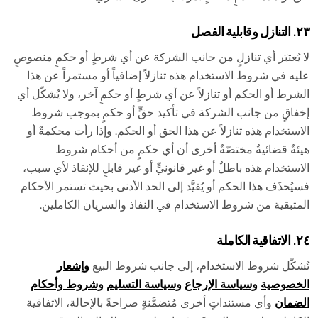
٢٣. التنازل وقابلية الفصل
لا يُعتبَر أي تنازلٍ من جانب الشركة عن أي شرطٍ أو حكمٍ منصوصٍ
عليه في شروط الاستخدام هذه تنازلاً إضافياً أو مستمراً عن هذا
الشرط أو الحكم أو تنازلاً عن أي شرطٍ أو حكمٍ آخر، ولا يُشكّل أي
إخفاقٍ من جانب الشركة في تأكيد حقٍّ أو حكمٍ بموجب شروط
الاستخدام هذه تنازلاً عن هذا الحق أو الحكم. وإذا رأت محكمةٌ أو
هيئةٌ قضائيةٌ مختصّةٌ أخرى أن أي حكمٍ من أحكام شروط
الاستخدام هذه باطلٌ أو غير قانونيٍّ أو غير قابلٍ للإنفاذ لأي سبب،
فسيُحذَف هذا الحكم أو يُقيَّد إلى الحد الأدنى بحيث تستمر الأحكام
المتبقية من شروط الاستخدام في النفاذ والسريان الكاملين.
٢٤. الاتفاقية الكاملة
تُشكّل شروط الاستخدام، إلى جانب شروط البيع
وإشعار
الخصوصية
وسياسة الإرجاع
وسياسة التسليم
وشروط وأحكام
الضمان
وأي مستنداتٍ أخرى مُتضمَّنةٍ صراحةً بالإحالة، الاتفاقية