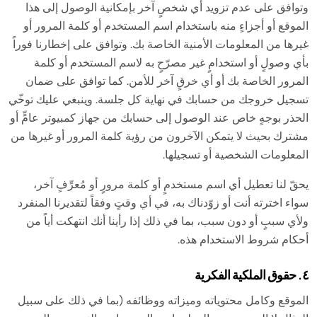
وتوافق على عدم تزويد أي شخصٍ آخر بإمكانية الوصول إلى هذا
الموقع أو أجزاءٍ منه باستخدام اسم المستخدم أو كلمة المرور أو
غيرها من المعلومات الأمنية الخاصة بك. وتوافق على إخطارنا فوراً
بأي وصولٍ أو استخدامٍ غير مصرّحٍ به لاسم المستخدم أو كلمة
المرور الخاصة بك أو أي خرقٍ آخر للأمن. كما توافق على ضمان
تسجيل خروجك من حسابك في نهاية كل جلسة. وينبغي عليك توخّي
الحذر بوجهٍ خاص عند الوصول إلى حسابك من جهاز كمبيوتر عامٍّ أو
مشترك بحيث لا يتمكن الآخرون من رؤية كلمة المرور أو غيرها من
المعلومات الشخصية أو تسجيلها.
يحقّ لنا تعطيل أي اسم مستخدمٍ أو كلمة مرورٍ أو مُعرِّفٍ آخر،
سواء اخترته أنت أو زوّدناك به، في أي وقتٍ وفقاً لتقديرنا المنفرد
ولأي سببٍ أو دون سبب، بما في ذلك إذا رأينا أنك انتهكت أياً من
أحكام شروط الاستخدام هذه.
٤. حقوق الملكية الفكرية
الموقع وكامل محتوياته وميزاته ووظائفه (بما في ذلك على سبيل