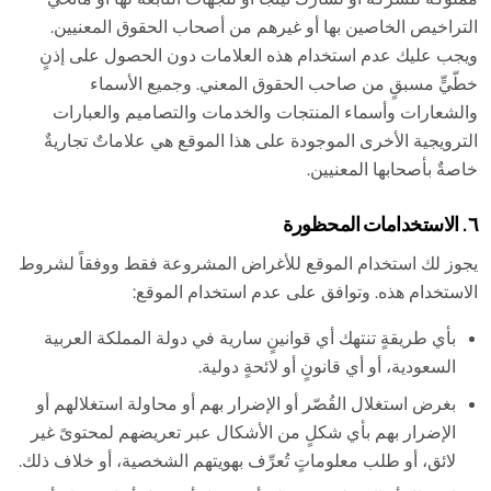
التراخيص الخاصين بها أو غيرهم من أصحاب الحقوق المعنيين.
ويجب عليك عدم استخدام هذه العلامات دون الحصول على إذنٍ
خطّيٍّ مسبقٍ من صاحب الحقوق المعني. وجميع الأسماء
والشعارات وأسماء المنتجات والخدمات والتصاميم والعبارات
الترويجية الأخرى الموجودة على هذا الموقع هي علاماتٌ تجاريةٌ
خاصةٌ بأصحابها المعنيين.
٦. الاستخدامات المحظورة
يجوز لك استخدام الموقع للأغراض المشروعة فقط ووفقاً لشروط
الاستخدام هذه. وتوافق على عدم استخدام الموقع:
بأي طريقةٍ تنتهك أي قوانينٍ سارية في دولة المملكة العربية
السعودية، أو أي قانونٍ أو لائحةٍ دولية.
بغرض استغلال القُصّر أو الإضرار بهم أو محاولة استغلالهم أو
الإضرار بهم بأي شكلٍ من الأشكال عبر تعريضهم لمحتوىً غير
لائق، أو طلب معلوماتٍ تُعرِّف بهويتهم الشخصية، أو خلاف ذلك.