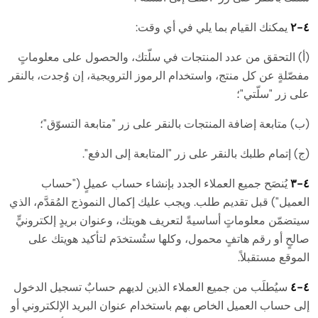
٤-٢
يمكنك القيام بما يلي في أي وقت:
(أ) التحقق من عدد المنتجات في سلّتك، والحصول على معلوماتٍ
مفصّلةٍ عن كل منتج، واستخدام الرموز الترويجية، إن وُجدت، بالنقر
على زر "سلّتي"؛
(ب) متابعة إضافة المنتجات بالنقر على زر "متابعة التسوّق"؛
(ج) إتمام طلبك بالنقر على زر "المتابعة إلى الدفع".
٤-٣
يُنصَح جميع العملاء الجدد بإنشاء حساب عميلٍ ("حساب
العميل") قبل تقديم طلب. ويجب عليك إكمال النموذج المُقدَّم، الذي
سيتضمّن معلوماتٍ أساسيةً لتعريف هويتك، وعنوان بريدٍ إلكترونيٍّ
صالحٍ أو رقم هاتفٍ محمول، وكلها ستُستخدَم لتأكيد هويتك على
الموقع مستقبلاً.
٤-٤
سيُطلَب من جميع العملاء الذين لديهم حسابٌ تسجيل الدخول
إلى حساب العميل الخاص بهم باستخدام عنوان البريد الإلكتروني أو