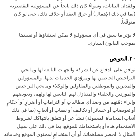
وفقدان البيانات، وسواءٌ كان ذلك ناتجاً عن المسؤولية التقصيرية
(بما في ذلك الإهمال) أو خرق العقد أو خلاف ذلك، حتى لو كان
متوقّعاً.
لا يؤثر ما سبق في أي مسؤوليةٍ لا يمكن استثناؤها أو تقييدها
بموجب القانون الساري.
٢٠. التعويض
توافق على الدفاع عن الشركة والجهات التابعة لها ومانحي
التراخيص الخاصين بها ومزوّدي الخدمات لديها، والمسؤولين
والمديرين والموظفين والمقاولين والوكلاء ومانحي التراخيص
والموردين والخلفاء والمتنازَل لهم التابعين لها ولهم، وتعويضهم
وإبراء ذمّتهم من وضد أي مطالباتٍ أو التزاماتٍ أو أضرارٍ أو أحكامٍ
أو تعويضاتٍ أو خسائر أو تكاليف أو نفقاتٍ أو أتعابٍ (بما في ذلك
أتعاب المحاماة المعقولة) تنشأ عن أو تتعلق بانتهاكك لشروط
الاستخدام هذه أو باستخدامك للموقع، بما في ذلك على سبيل
المثال لا الحصر مساهماتك أو أي استخدامٍ لمحتوى الموقع وخدماته