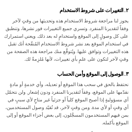
٢. التغييرات على شروط الاستخدام
يجوز لنا مراجعة شروط الاستخدام هذه وتحديثها من وقتٍ لآخر
وفقاً لتقديرنا المنفرد. وتسري جميع التغييرات فور نشرها، وتنطبق
على كل وصولٍ إلى الموقع واستخدامٍ له بعد ذلك. ويعني استمرارك
في استخدام الموقع بعد نشر شروط الاستخدام المُنقّحة أنك تقبل
هذه التغييرات وتوافق عليها. ويُتوقَّع منك مراجعة هذه الصفحة من
وقتٍ لآخر لتكون على علمٍ بأي تغييرات، لأنها مُلزِمةٌ لك.
٣. الوصول إلى الموقع وأمن الحساب
نحتفظ بالحق في سحب هذا الموقع أو تعديله، وأي خدمةٍ أو مادةٍ
نقدّمها على الموقع، وفقاً لتقديرنا المنفرد ودون إشعار. ولن نتحمّل
أي مسؤوليةٍ إذا أصبح الموقع كلياً أو جزئياً غير متاحٍ لأي سببٍ في
أي وقتٍ أو لأي مدة. ومن وقتٍ لآخر، قد نُقيّد وصول المستخدمين،
بمن فيهم المستخدمون المسجَّلون، إلى بعض أجزاء الموقع أو إلى
الموقع بأكمله.