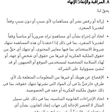
٨. المراقبة والإنفاذ؛ الإنهاء
يحقّ لنا:
إزالة أو رفض نشر أي مساهماتٍ لأي سببٍ أو دون سببٍ وفقاً
لتقديرنا المنفرد.
اتخاذ أي إجراءٍ بشأن أي مساهمةٍ نراه ضرورياً أو مناسباً وفقاً
لتقديرنا المنفرد، بما في ذلك إذا اعتقدنا أن هذه المساهمة تنتهك
شروط الاستخدام، بما فيها معايير المحتوى، أو تنتهك أي حقٍّ من
حقوق الملكية الفكرية أو غيرها من حقوق أي شخصٍ أو جهة، أو
تُهدّد السلامة الشخصية لمستخدمي الموقع أو الجمهور، أو قد
تُنشئ مسؤوليةً على الشركة.
الإفصاح عن هويتك أو غيرها من المعلومات المتعلقة بك لأي
طرفٍ خارجيٍّ يدّعي أن المواد التي نشرتها تنتهك حقوقه، بما في
ذلك حقوق ملكيته الفكرية أو حقه في الخصوصية.
اتخاذ الإجراءات القانونية المناسبة، بما في ذلك على سبيل
المثال لا الحصر الإحالة إلى جهات إنفاذ القانون، بشأن أي
استخدامٍ غير قانونيٍّ أو غير مصرّحٍ به للموقع.