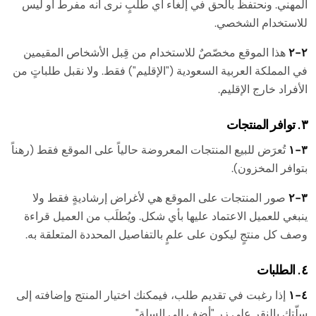
المهني. ونحتفظ بالحق في إلغاء أي طلبٍ نرى أنه مفرطٌ أو ليس
للاستخدام الشخصي.
٢-٢
هذا الموقع مخصّصٌ للاستخدام من قِبل الأشخاص المقيمين
في المملكة العربية السعودية ("الإقليم") فقط. ولا نقبل طلباتٍ من
الأفراد خارج الإقليم.
٣. توافر المنتجات
٣-١
تُعرَض للبيع المنتجات المعروضة حالياً على الموقع فقط (رهناً
بتوافر المخزون).
٣-٢
صور المنتجات على الموقع هي لأغراض إرشاديةٍ فقط ولا
ينبغي للعميل الاعتماد عليها بأي شكل. ويُطلَب من العميل قراءة
وصف كل منتجٍ ليكون على علمٍ بالتفاصيل المحددة المتعلقة به.
٤. الطلبات
٤-١
إذا رغبت في تقديم طلب، فيمكنك اختيار المنتج وإضافته إلى
سلّتك بالنقر على زر "أضف إلى السلة".