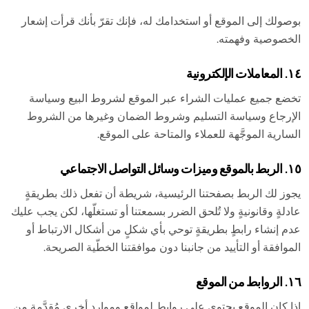
بوصولك إلى الموقع أو استخدامك له، فإنك تقرّ بأنك قرأت إشعار
الخصوصية وفهمته.
١٤. المعاملات الإلكترونية
تخضع جميع عمليات الشراء عبر الموقع لشروط البيع وسياسة
الإرجاع وسياسة التسليم وشروط الضمان وغيرها من الشروط
السارية الموجَّهة للعملاء والمتاحة على الموقع.
١٥. الربط بالموقع وميزات وسائل التواصل الاجتماعي
يجوز لك الربط بصفحتنا الرئيسية، شريطة أن تفعل ذلك بطريقةٍ
عادلةٍ وقانونيةٍ ولا تُلحق الضرر بسمعتنا أو تستغلّها، لكن يجب عليك
عدم إنشاء رابطٍ بطريقةٍ توحي بأي شكلٍ من أشكال الارتباط أو
الموافقة أو التأييد من جانبنا دون موافقتنا الخطّية الصريحة.
١٦. الروابط من الموقع
إذا كان الموقع يحتوي على روابط لمواقع وموارد أخرى مُقدَّمةٍ من