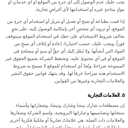
يجب عليك عدم الوصول إلى أي جزءٍ من الموقع أو أي خدماتٍ أو
موادٍ متاحةٍ عبره أو استخدامها لأي أغراضٍ تجارية.
إذا قمت بطباعة أو نسخ أو تعديل أو تنزيل أو استخدام أي جزءٍ من
الموقع، أو تزويد أي شخصٍ آخر بإمكانية الوصول إليه، على نحوٍ
يخالف شروط الاستخدام، فإن حقك في استخدام الموقع سيتوقف
فوراً، ويجب عليك، حسب اختيارنا، إعادة أو إتلاف أي نسخٍ من
المواد التي أنشأتها. ولا يُنقَل إليك أي حقٍّ أو سندٍ أو مصلحةٍ في
الموقع أو في أي محتوىً عليه، وتحتفظ الشركة بجميع الحقوق غير
الممنوحة صراحةً. ويُعدّ أي استخدامٍ للموقع لا تسمح به شروط
الاستخدام هذه صراحةً خرقاً لها، وقد ينتهك قوانين حقوق النشر
والعلامات التجارية وغيرها من القوانين.
٥. العلامات التجارية
إن مصطلحات شارك نينجا وشارك ونينجا، وشعاراتها وأسماء
منتجاتها وتصاميمها وعباراتها الترويجية، واسم الشركة وشعارها
والعلامات ذات الصلة، هي علاماتٌ تجاريةٌ أو ملكيةٌ فكريةٌ أخرى
مملوكةٌ للشركة أو لشارك نينجا أو للجهات التابعة لها أو مانحي