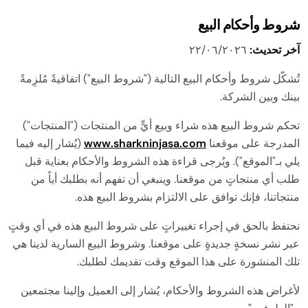
شروط وأحكام البيع
آخر تحديث:
٢٢/٠٦/٢٠٢٦
تُشكّل شروط وأحكام البيع التالية ("شروط البيع") اتفاقيةً مُلزِمةً
بينك وبين الشركة.
تحكم شروط البيع هذه شراء وبيع أيٍّ من المنتجات ("المنتجات")
المدرجة على موقعنا
www.sharkninjasa.com
(يُشار إليه فيما
يلي بـ"الموقع"). ويُرجى قراءة هذه الشروط والأحكام بعناية قبل
طلب أي منتجاتٍ من موقعنا. وينبغي أن تفهم أنه بطلبك أياً من
منتجاتنا، فإنك توافق على الالتزام بشروط البيع هذه.
نحتفظ بالحق في إجراء تغييراتٍ على شروط البيع هذه في أي وقتٍ
عبر نشر نسخةٍ جديدةٍ على موقعنا. وشروط البيع السارية لدينا هي
تلك المنشورة على هذا الموقع وقت تقديمك لطلبك.
لأغراض هذه الشروط والأحكام، يُشار إلى العميل وإلينا مجتمعين