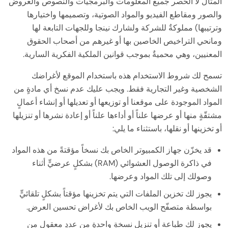
المثال لا الحصر جميع المعلومات والبرمجيات والنصوص والعروض
والصور ومقاطع الفيديو والمواد الصوتية، وتصميمها واختيارها
وترتيبها) مملوكةٌ للشركة ولشارك نينجا وللجهات التابعة لها
ومانحي التراخيص الخاصين بها أو غيرهم من أصحاب الحقوق
المعنيين، وهي محميةٌ بموجب قوانين الملكية الفكرية السارية.
تسمح لك شروط الاستخدام هذه باستخدام الموقع لأغراضك
الشخصية وغير التجارية فقط. ويجب عليك عدم نسخ أي مادةٍ من
المواد الموجودة على موقعنا أو توزيعها أو تعديلها أو إنشاء أعمالٍ
مشتقّةٍ منها أو عرضها علناً أو أداءها علناً أو إعادة نشرها أو تنزيلها
أو تخزينها أو نقلها، باستثناء ما يلي:
قد يخزّن جهاز الكمبيوتر الخاص بك نسخاً مؤقتةً من هذه المواد
في ذاكرة الوصول العشوائي (RAM) بشكلٍ عرضيٍّ أثناء
وصولك إلى تلك المواد وعرضها.
يجوز لك تخزين الملفات التي يتم تخزينها مؤقتاً بشكلٍ تلقائيٍّ
بواسطة متصفّح الويب الخاص بك لأغراض تحسين العرض.
يجوز لك طباعة أو تنزيل نسخةٍ واحدةٍ من عددٍ معقولٍ من