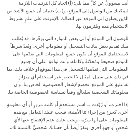
أنت مسؤولٌ عن كلٍّ مما يلي: (أ) اتخاذ كل الترتيبات اللازمة
لتمكينك من الوصول إلى الموقع، و(ب) ضمان أن جميع الأشخاص
الذين يصلون إلى الموقع عبر اتصالك بالإنترنت على علمٍ بشروط
الاستخدام هذه ويلتزمون بها.
للوصول إلى الموقع أو إلى بعض الموارد التي يوفّرها، قد يُطلب
منك تقديم بعض بيانات التسجيل أو معلوماتٍ أخرى. ويُعدّ شرطاً
لاستخدامك للموقع أن تكون جميع المعلومات التي تقدّمها على
الموقع صحيحةً ومُحدَّثةً وكاملة. وأنت توافق على أن جميع
المعلومات التي تقدّمها للتسجيل في هذا الموقع أو خلاف ذلك، بما
في ذلك على سبيل المثال لا الحصر عبر استخدام أي ميزاتٍ
تفاعليةٍ على الموقع، تخضع لإشعار الخصوصية الخاص بنا، وأن
معلوماتك الشخصية ستُعالَج وفقاً لسياسة الخصوصية الخاصة بنا.
إذا اخترت، أو زُوِّدت بـ، اسم مستخدمٍ أو كلمة مرورٍ أو أي معلومةٍ
أخرى كجزءٍ من إجراءاتنا الأمنية، فيجب عليك التعامل مع هذه
المعلومات على أنها سرّية، ويجب عليك عدم الإفصاح عنها لأي
شخصٍ أو جهةٍ أخرى. وتقرّ أيضاً بأن حسابك شخصيٌّ بالنسبة لك،