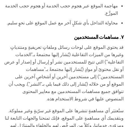
مهاجمة الموقع عبر هجوم حجب الخدمة أو هجوم حجب الخدمة
الموزَّع.
محاولة التداخل بأي شكلٍ آخر مع عمل الموقع على نحوٍ سليم.
٧. مساهمات المستخدمين
قد يحتوي الموقع على لوحات رسائل وملفاتٍ تعريفيةٍ ومنتدياتٍ
وغيرها من الميزات التفاعلية (يُشار إليها مجتمعةً بـ"الخدمات
التفاعلية") التي تتيح للمستخدمين نشر أو إرسال أو إصدار أو عرض
أو نقل محتوىً أو موادٍ (يُشار إليها مجتمعةً بـ"مساهمات
المستخدمين") إلى مستخدمين آخرين أو أشخاصٍ آخرين على
الموقع أو من خلاله (يُشار إلى ذلك فيما يلي بـ"النشر"). ويجب أن
تتوافق جميع مساهمات المستخدمين مع معايير المحتوى
المنصوص عليها في شروط الاستخدام هذه.
ستُعتبَر أي مساهمةٍ تنشرها على الموقع غير سرّيةٍ وغير مملوكة.
وبتقديمك أي مساهمةٍ على الموقع، فإنك تمنحنا والجهات التابعة لنا
ومزوّدي خدماتنا، وكلاً من المرخَّص لهم والخلفاء والمتنازَل لهم