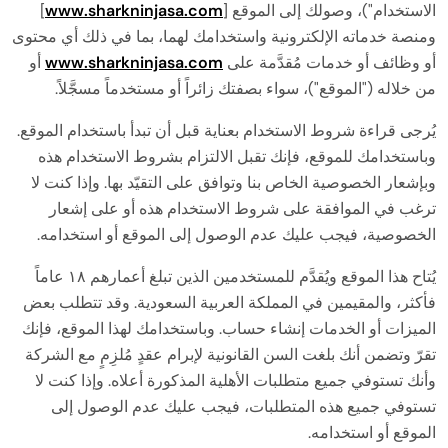
الاستخدام")، وصولك إلى الموقع [
www.sharkninjasa.com
]
ومنصة خدماته الإلكترونية واستخدامك لهما، بما في ذلك أي محتوى
أو وظائف أو خدمات مُقدَّمة على
www.sharkninjasa.com
أو
من خلاله ("الموقع")، سواء بصفتك زائراً أو مستخدماً مسجَّلاً.
يُرجى قراءة شروط الاستخدام بعناية قبل أن تبدأ باستخدام الموقع.
وباستخدامك للموقع، فإنك تقبل الالتزام بشروط الاستخدام هذه
وبإشعار الخصوصية الخاص بنا وتوافق على التقيّد بها. وإذا كنت لا
ترغب في الموافقة على شروط الاستخدام هذه أو على إشعار
الخصوصية، فيجب عليك عدم الوصول إلى الموقع أو استخدامه.
يُتاح هذا الموقع ويُقدَّم للمستخدمين الذين تبلغ أعمارهم ١٨ عاماً
فأكثر، والمقيمين في المملكة العربية السعودية. وقد تتطلب بعض
الميزات أو الخدمات إنشاء حساب. وباستخدامك لهذا الموقع، فإنك
تقرّ وتضمن أنك بلغت السن القانونية لإبرام عقدٍ مُلزِمٍ مع الشركة
وأنك تستوفي جميع متطلبات الأهلية المذكورة أعلاه. وإذا كنت لا
تستوفي جميع هذه المتطلبات، فيجب عليك عدم الوصول إلى
الموقع أو استخدامه.