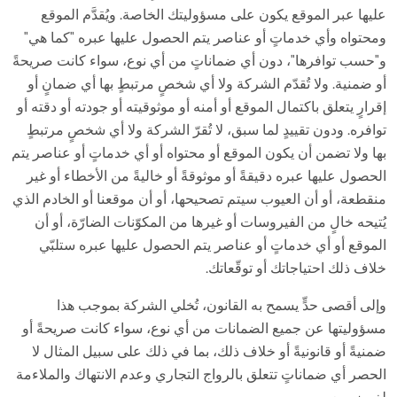
عليها عبر الموقع يكون على مسؤوليتك الخاصة. ويُقدَّم الموقع
ومحتواه وأي خدماتٍ أو عناصر يتم الحصول عليها عبره "كما هي"
و"حسب توافرها"، دون أي ضماناتٍ من أي نوع، سواء كانت صريحةً
أو ضمنية. ولا تُقدّم الشركة ولا أي شخصٍ مرتبطٍ بها أي ضمانٍ أو
إقرارٍ يتعلق باكتمال الموقع أو أمنه أو موثوقيته أو جودته أو دقته أو
توافره. ودون تقييدٍ لما سبق، لا تُقرّ الشركة ولا أي شخصٍ مرتبطٍ
بها ولا تضمن أن يكون الموقع أو محتواه أو أي خدماتٍ أو عناصر يتم
الحصول عليها عبره دقيقةً أو موثوقةً أو خاليةً من الأخطاء أو غير
منقطعة، أو أن العيوب سيتم تصحيحها، أو أن موقعنا أو الخادم الذي
يُتيحه خالٍ من الفيروسات أو غيرها من المكوّنات الضارّة، أو أن
الموقع أو أي خدماتٍ أو عناصر يتم الحصول عليها عبره ستلبّي
خلاف ذلك احتياجاتك أو توقّعاتك.
وإلى أقصى حدٍّ يسمح به القانون، تُخلي الشركة بموجب هذا
مسؤوليتها عن جميع الضمانات من أي نوع، سواء كانت صريحةً أو
ضمنيةً أو قانونيةً أو خلاف ذلك، بما في ذلك على سبيل المثال لا
الحصر أي ضماناتٍ تتعلق بالرواج التجاري وعدم الانتهاك والملاءمة