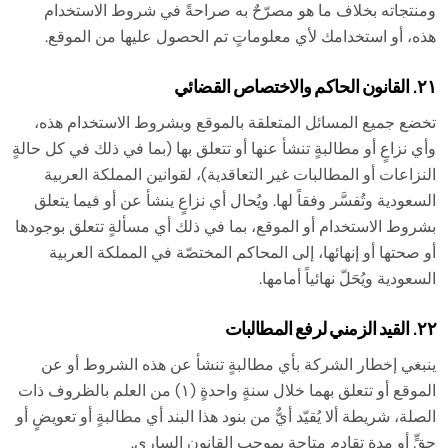
ومنتجاته بخلاف ما هو مصرّحٌ به صراحةً في شروط الاستخدام
هذه، أو استخدامك لأي معلوماتٍ تم الحصول عليها من الموقع.
٢١. القانون الحاكم والاختصاص القضائي
تخضع جميع المسائل المتعلقة بالموقع وبشروط الاستخدام هذه،
وأي نزاعٍ أو مطالبةٍ تنشأ عنها أو تتعلق بها (بما في ذلك في كل حالةٍ
النزاعات أو المطالبات غير التعاقدية)، لقوانين المملكة العربية
السعودية وتُفسَّر وفقاً لها. ويُحال أي نزاعٍ ينشأ عن أو فيما يتعلق
بشروط الاستخدام أو الموقع، بما في ذلك أي مسألةٍ تتعلق بوجودها
أو صحتها أو إنهائها، إلى المحاكم المختصّة في المملكة العربية
السعودية ويُحَلّ نهائياً أمامها.
٢٢. القيد الزمني لرفع المطالبات
ينبغي إخطار الشركة بأي مطالبةٍ تنشأ عن هذه الشروط أو عن
الموقع أو تتعلق بهما خلال سنةٍ واحدةٍ (١) من العلم بالظروف ذات
الصلة، شريطة ألا يُقيّد أيٌّ من بنود هذا البند أي مطالبةٍ أو تعويضٍ أو
حقٍّ أو مدة تقادمٍ متاحةٍ بموجب القانون الساري.