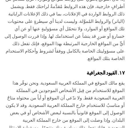
أطرافٍ خارجية، فإن هذه الروابط مُقدَّمةٌ لراحتك فقط. ويشمل
ذلك الروابط الواردة في الإعلانات، بما في ذلك الإعلانات الراياتية
(البانر) والروابط المُموَّلة. وليست لدينا أي سيطرةٍ على محتويات
تلك المواقع أو الموارد، ولا نتحمّل أي مسؤوليةٍ عنها أو عن أي
خسارةٍ أو ضررٍ قد ينشأ عن استخدامك لها. وإذا قررت الوصول إلى
أيٍّ من المواقع الخارجية المرتبطة بهذا الموقع، فإنك تفعل ذلك
على مسؤوليتك الخاصة بالكامل ووفقاً لشروط وأحكام الاستخدام
الخاصة بتلك المواقع.
١٧. القيود الجغرافية
يقع مالك الموقع في المملكة العربية السعودية. ونحن نوفّر هذا
الموقع للاستخدام من قِبل الأشخاص الموجودين في المملكة
العربية السعودية فقط. ولا ندّعي أن الموقع أو أياً من محتواه متاحٌ
أو مناسبٌ للاستخدام خارج المملكة العربية السعودية. وقد لا يكون
الوصول إلى الموقع قانونياً بالنسبة لبعض الأشخاص أو في بعض
البلدان. وإذا وصلت إلى الموقع من خارج المملكة العربية
السعودية، فإنك تفعل ذلك بمبادرةٍ منك وتتحمّل مسؤولية الامتثال