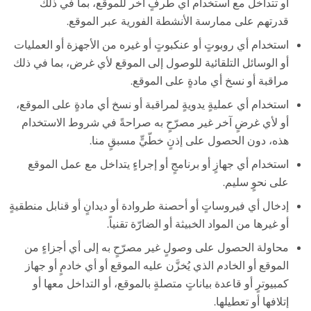
أو تتداخل مع استخدام أي طرفٍ آخر للموقع، بما في ذلك
قدرتهم على ممارسة الأنشطة الفورية عبر الموقع.
استخدام أي روبوتٍ أو عنكبوتٍ أو غيره من الأجهزة أو العمليات
أو الوسائل التلقائية للوصول إلى الموقع لأي غرض، بما في ذلك
مراقبة أو نسخ أي مادةٍ على الموقع.
استخدام أي عمليةٍ يدويةٍ لمراقبة أو نسخ أي مادةٍ على الموقع،
أو لأي غرضٍ آخر غير مصرّحٍ به صراحةً في شروط الاستخدام
هذه، دون الحصول على إذنٍ خطّيٍّ مسبقٍ منا.
استخدام أي جهازٍ أو برنامجٍ أو إجراءٍ يتداخل مع عمل الموقع
على نحوٍ سليم.
إدخال أي فيروساتٍ أو أحصنة طروادة أو ديدانٍ أو قنابل منطقيةٍ
أو غيرها من المواد الخبيثة أو الضارّة تقنياً.
محاولة الحصول على وصولٍ غير مصرّحٍ به إلى أي أجزاءٍ من
الموقع أو الخادم الذي يُخزَّن عليه الموقع أو أي خادمٍ أو جهاز
كمبيوترٍ أو قاعدة بياناتٍ متصلةٍ بالموقع، أو التداخل معها أو
إتلافها أو تعطيلها.