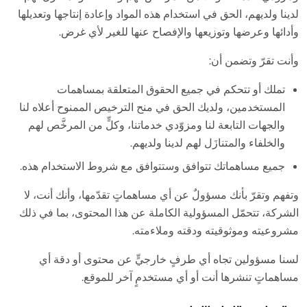
لدينا ولديهم، الحق في استخدام هذه المواد وإعادة إنتاجها وتعديلها
وأدائها وعرضها وتوزيعها والإفصاح عنها للغير لأي غرض.
وأنت تقرّ وتضمن أن:
تملك أو تتحكم في جميع الحقوق المتعلقة بمساهمات
المستخدمين، ولديك الحق في منح الترخيص الممنوح أعلاه لنا
والجهات التابعة لنا ومزوّدي خدماتنا، وكلٍّ من المرخَّص لهم
والخلفاء والمتنازَل لهم لدينا ولديهم.
جميع مساهماتك تتوافق وستتوافق مع شروط الاستخدام هذه.
وتفهم وتقرّ بأنك مسؤولٌ عن أي مساهماتٍ تقدّمها، وأنك أنت، لا
الشركة، تتحمّل المسؤولية الكاملة عن هذا المحتوى، بما في ذلك
مشروعيته وموثوقيته ودقته وملاءمته.
لسنا مسؤولين تجاه أي طرفٍ خارجيٍّ عن محتوى أو دقة أي
مساهماتٍ تنشرها أنت أو أي مستخدمٍ آخر للموقع.