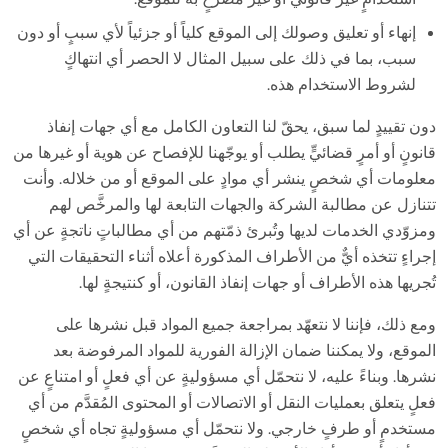
إنهاء أو تعليق وصولك إلى الموقع كلياً أو جزئياً لأي سببٍ أو دون
سبب، بما في ذلك على سبيل المثال لا الحصر أي انتهاكٍ
لشروط الاستخدام هذه.
دون تقييدٍ لما سبق، يحقّ لنا التعاون الكامل مع أي جهات إنفاذ
قانونٍ أو أمرٍ قضائيٍّ يطلب أو يوجّهنا للإفصاح عن هوية أو غيرها من
معلومات أي شخصٍ ينشر أي موادٍ على الموقع أو من خلاله. وأنت
تتنازل عن مطالبة الشركة والجهات التابعة لها والمرخَّص لهم
ومزوّدي الخدمات لديها وتُبرئ ذمّتهم من أي مطالباتٍ ناتجةٍ عن أي
إجراءٍ تتخذه أيٌّ من الأطراف المذكورة أعلاه أثناء التحقيقات التي
تُجريها هذه الأطراف أو جهات إنفاذ القانون، أو كنتيجةٍ لها.
ومع ذلك، فإننا لا نتعهّد بمراجعة جميع المواد قبل نشرها على
الموقع، ولا يمكننا ضمان الإزالة الفورية للمواد المرفوضة بعد
نشرها. وبناءً عليه، لا نتحمّل أي مسؤوليةٍ عن أي فعلٍ أو امتناعٍ عن
فعلٍ يتعلق بعمليات النقل أو الاتصالات أو المحتوى المُقدَّم من أي
مستخدمٍ أو طرفٍ خارجي. ولا نتحمّل أي مسؤوليةٍ تجاه أي شخصٍ