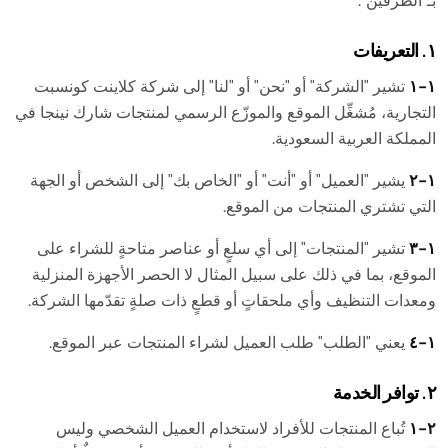
بـ"الطرفين".
١. التعريفات
١-١
تشير "الشركة" أو "نحن" أو "لنا" إلى شركة كلاينت كونسبت
التجارية، مُشغِّل الموقع والموزّع الرسمي لمنتجات شارك نينجا في
المملكة العربية السعودية.
١-٢
يشير "العميل" أو "أنت" أو "الخاص بك" إلى الشخص أو الجهة
التي تشتري المنتجات من الموقع.
١-٣
تشير "المنتجات" إلى أي سلعٍ أو عناصر متاحةٍ للشراء على
الموقع، بما في ذلك على سبيل المثال لا الحصر الأجهزة المنزلية
ومعدات التنظيف وأي ملحقاتٍ أو قطعٍ ذات صلةٍ تقدّمها الشركة.
١-٤
يعني "الطلب" طلب العميل لشراء المنتجات عبر الموقع.
٢. توافر الخدمة
٢-١
تُباع المنتجات للأفراد لاستخدام العميل الشخصي وليس