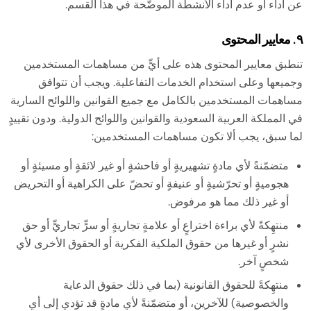
عن أداء أو عدم أداء الأنشطة الموضَّحة في هذا القسم.
٩. معايير المحتوى
تنطبق معايير المحتوى هذه على أيٍّ من مساهمات المستخدمين
وجميعها وعلى استخدام الخدمات التفاعلية. ويجب أن تتوافق
مساهمات المستخدمين بالكامل مع جميع القوانين واللوائح السارية
في المملكة العربية السعودية والقوانين واللوائح الدولية. ودون تقييدٍ
لما سبق، يجب ألا تكون مساهمات المستخدمين:
متضمّنةً لأي مادةٍ تشهيريةٍ أو فاحشةٍ أو غير لائقةٍ أو مسيئةٍ أو
هجوميةٍ أو تحرّشيةٍ أو عنيفةٍ أو تحضّ على الكراهية أو التحريض
أو غير ذلك مما هو مرفوض.
منتهِكةً لأي براءة اختراعٍ أو علامةٍ تجاريةٍ أو سرٍّ تجاريٍّ أو حق
نشرٍ أو غيرها من حقوق الملكية الفكرية أو الحقوق الأخرى لأي
شخصٍ آخر.
منتهِكةً للحقوق القانونية (بما في ذلك حقوق الدعاية
والخصوصية) للآخرين، أو متضمّنةً لأي مادةٍ قد تؤدي إلى أي