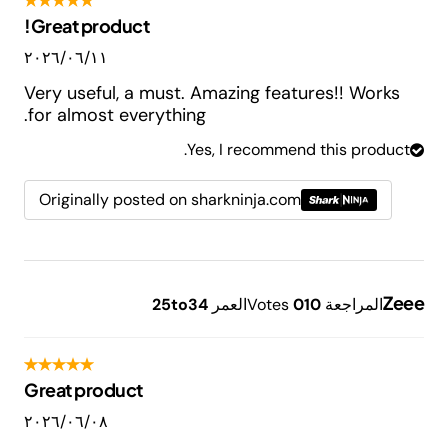
Great product!
١١‏/٠٦‏/٢٠٢٦
Very useful, a must. Amazing features!! Works
for almost everything.
Yes, I recommend this product.
Originally posted on sharkninja.com
Zeee
المراجعة
10
0
Votes
العمر
25to34
Great product
٠٨‏/٠٦‏/٢٠٢٦