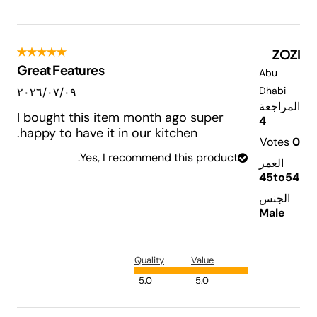
ZOZI
Great Features
Abu
Dhabi
٠٩‏/٠٧‏/٢٠٢٦
المراجعة
I bought this item month ago super
4
happy to have it in our kitchen.
Votes
0
Yes, I recommend this product.
العمر
45to54
الجنس
Male
Quality
Value
5.0
5.0