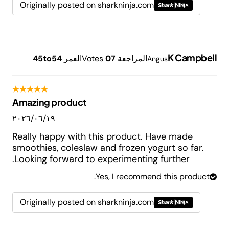
Originally posted on sharkninja.com
K Campbell
المراجعة
7
0
Votes
العمر
45to54
Angus
Amazing product
١٩‏/٠٦‏/٢٠٢٦
Really happy with this product. Have made
smoothies, coleslaw and frozen yogurt so far.
Looking forward to experimenting further.
Yes, I recommend this product.
Originally posted on sharkninja.com