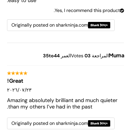
easy to use.
Yes, I recommend this product.
Originally posted on sharkninja.com
Muma
المراجعة
3
0
Votes
العمر
35to44
Great!
٢٣‏/٠٧‏/٢٠٢٦
Amazing absolutely brilliant and much quieter
than my others I’ve had in the past.
Originally posted on sharkninja.com