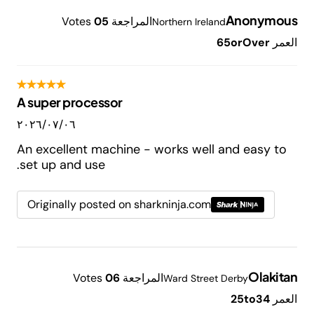
Anonymous
المراجعة
5
0
Votes
Northern Ireland
العمر
65orOver
A super processor
٠٦‏/٠٧‏/٢٠٢٦
An excellent machine - works well and easy to
set up and use.
Originally posted on sharkninja.com
Olakitan
المراجعة
6
0
Votes
Ward Street Derby
العمر
25to34