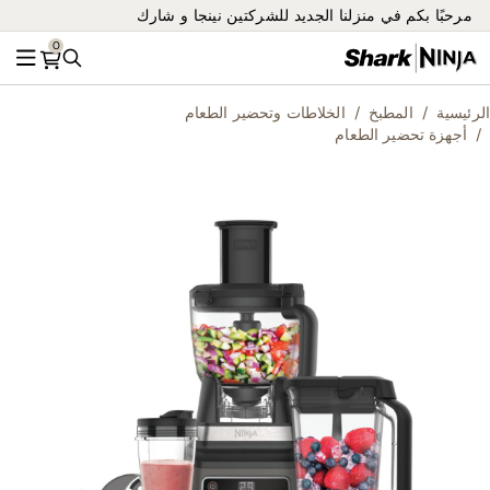
مرحبًا بكم في منزلنا الجديد للشركتين نينجا و شارك
0
بحث
القائ
الرئيسية
المطبخ
الخلاطات وتحضير الطعام
أجهزة تحضير الطعام
ip
to
he
nd
of
he
es
ry