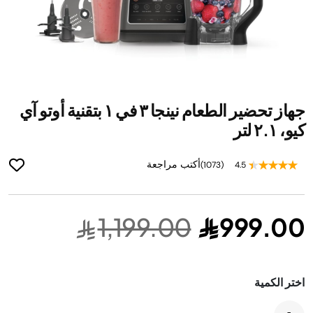
ip
جهاز تحضير الطعام نينجا ٣ في ١ بتقنية أوتو آي
to
he
كيو، ٢.١ لتر
ng
of
أكتب مراجعة
(1073)
4.5
he
es
ry
1,199.00
999.00