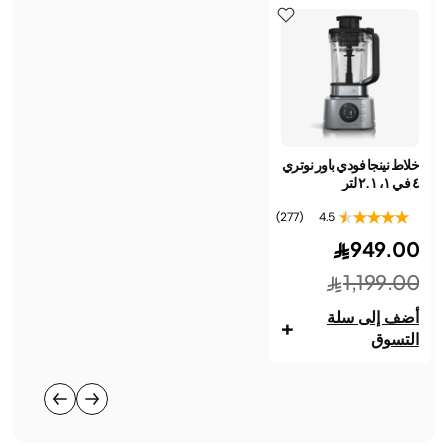
خلاط نينجا فودي باور نوتري
٤ في ١، ٢.١ لتر
(277)
4.5
949.00
1,199.00
أضف إلى سلة
+
التسوق