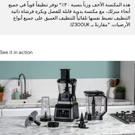
ارتفاع
هذه المكنسة الأخف وزناً بنسبة ٣٠٪* توفر تنظيفاً قوياً في جميع
أنحاء منزلك، مع مكنسة يدوية قابلة للفصل وبكرة فرشاة ذاتية
التنظيف تضبط نفسها تلقائياً للتنظيف العميق على جميع أنواع
دورة في الدقيقة:
21,000 rpm
الأرضيات. *مقارنةً بـ IZ300UK.
See it in action