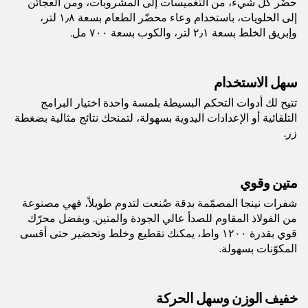
حضّر كل شيء، من التغميسات إلى المشروبات، ومن العجائن
كتيّب التعليمات
إلى الحلويات، باستخدام وعاء محضّر الطعام بسعة ١٫٨ لتر،
دليل الابتكار
السعة:
٢.١ لتر، ١.٨ لتر، ٠.٧ لتر
وإبريق الخلط بسعة ٢٫١ لتر، والكوب بسعة ٧٠٠ مل.
الوزن:
٦.٤٢ كجم
سهل الاستخدام
تتيح لك أدوات التحكم البسيطة بلمسة واحدة اختيار البرامج
اللون:
أسود
التلقائية أو الإعدادات اليدوية بسهولة، لتمنحك نتائج مثالية بضغطة
زر.
عدد السرعات:
3
متين وقوي
الضمان:
سنتان
شفرات نينجا المصمّمة بدقة صُنعت لتدوم طويلاً، فهي مصنوعة
من الفولاذ المقاوم للصدأ عالي الجودة والمتين. وبفضل محرّك
الباركود:
622356243834
قوي بقدرة ١٢٠٠ واط، يمكنك تقطيع وخلط وتحضير حتى أقسى
المكوّنات بسهولة.
طول السلك:
٨٠ سم
خفيف الوزن وسهل الحركة
أبعاد المنتج (سم):
٢ سم طول × ٢ سم عرض × ٢ سم