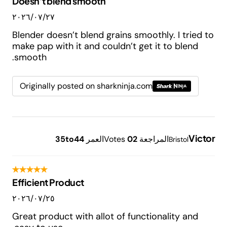
Doesn’t blend smooth
٢٧‏/٠٧‏/٢٠٢٦
Blender doesn’t blend grains smoothly. I tried to
make pap with it and couldn’t get it to blend
smooth.
Originally posted on sharkninja.com
Victor
المراجعة
2
0
Votes
العمر
35to44
Bristol
Efficient Product
٢٥‏/٠٧‏/٢٠٢٦
Great product with allot of functionality and