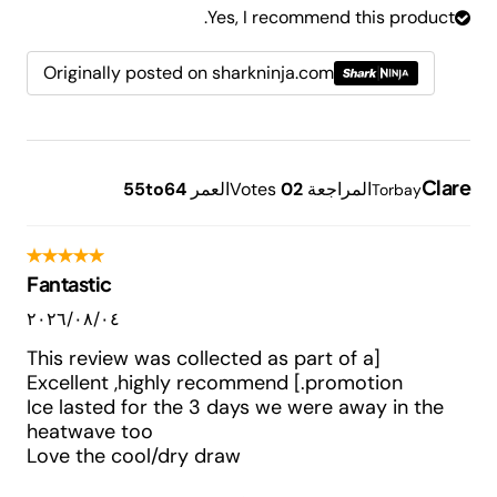
Yes, I recommend this product.
Originally posted on sharkninja.com
Clare
المراجعة
2
0
Votes
العمر
55to64
Torbay
Fantastic
٠٤‏/٠٨‏/٢٠٢٦
[This review was collected as part of a
promotion.] Excellent ,highly recommend
Ice lasted for the 3 days we were away in the
heatwave too
Love the cool/dry draw