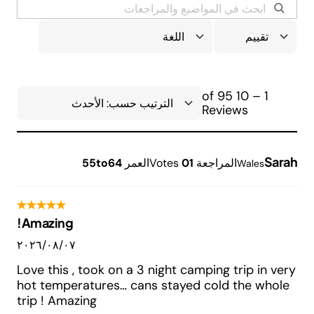
1 – 10 of 95
Reviews
Sarah
المراجعة
1
0
Votes
العمر
55to64
Wales
Amazing!
٠٧‏/٠٨‏/٢٠٢٦
Love this , took on a 3 night camping trip in very
hot temperatures… cans stayed cold the whole
trip ! Amazing