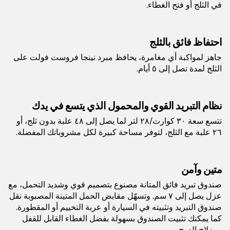
اللون:
رمادي
في الثلج أو فتح الغطاء.
الضمان:
٥ سنوات
احتفاظ فائق بالثلج
جاهز لمواكبة أي مغامرة، يحافظ مبرد نينجا فروست فولت على
الباركود:
0622356289542
الثلج لمدة تصل إلى ٥ أيام.
أبعاد المنتج (سم):
٢ سم طول × ٢ سم عرض × ٢ سم
ارتفاع
نظام التبريد القوي والمحمول الذي يتسع في يدك
تتسع سعة ٣٠ كوارت/٢٨ لتر لما يصل إلى ٤٨ علبة بدون ثلج، أو
٢٦ علبة مع الثلج، لتوفر مساحة كبيرة لكل مشروباتك المفضلة.
متين وآمن
صندوق تبريد فائق المتانة مصنوع بتصميم قوي وشديد التحمل، مع
عزل يصل إلى ٧ سم. وتسهّل مقابض الحمل المتينة المصبوبة نقل
صندوق التبريد وتثبيته في السيارة أو عربة التخييم أو المقطورة.
كما يمكنك تثبيت الصندوق بسهولة بفضل الغطاء القابل للقفل
ومزلاج الدرج.