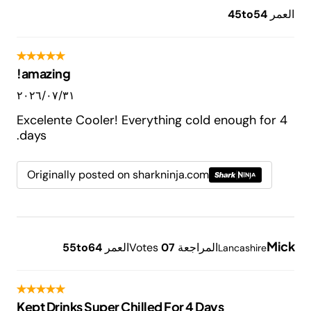
العمر
45to54
amazing!
٣١‏/٠٧‏/٢٠٢٦
Excelente Cooler! Everything cold enough for 4
days.
Originally posted on sharkninja.com
Mick
المراجعة
7
0
Votes
العمر
55to64
Lancashire
Kept Drinks Super Chilled For 4 Days