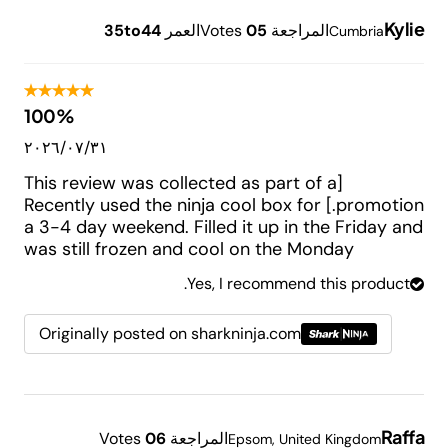
Kylie
المراجعة
5
0
Votes
العمر
35to44
Cumbria
100%
٣١‏/٠٧‏/٢٠٢٦
[This review was collected as part of a
promotion.] Recently used the ninja cool box for
a 3-4 day weekend. Filled it up in the Friday and
was still frozen and cool on the Monday
Yes, I recommend this product.
Originally posted on sharkninja.com
Raffa
المراجعة
6
0
Votes
Epsom, United Kingdom