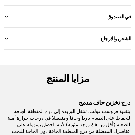
سعة ٣٠ كوارت / ٢٨ لتر تتسع لـ ٤٨ علبة
في الصندوق
يحافظ على الثلج لمدة تصل إلى ٥ أيام
تخزين جاف بدرجة حرارة الثلاجة (أقل من ٤.٥ درجة مئوية)
مبرّد صلب الجوانب سعة ٣٠ كوارت
لأيام
الشحن والإرجاع
درج للمبرّد سعة ٣٠ كوارت
بناء متين، مقابض حمل، مزلاج فاخر وغطاء قابل للقفل
الأبعاد: الارتفاع: ٤٨ سم × العرض: ٤٣.٣ سم × العمق: ٦١ سم.
شحن مجاني. إرجاع خلال 14 يومًا
الوزن: ٩.٢ كجم. اللون: رمادي سليت
ضمان ٥ سنوات
مزايا المنتج
الطراز:
FB131UKGY
درج تخزين جاف مدمج
السعة:
28 لتر
بتقنية فروست فولت، تنتقل البرودة إلى درج المنطقة الجافة
للحفاظ على الطعام بارداً وجافاً ومنفصلاً في درجات حرارة آمنة
الوزن:
٩٫٨ كجم
للطعام (أقل من ٤.٥ درجة مئوية) لأيام. احصل بسهولة على
عناصرك المفضلة من درج المنطقة الجافة دون الحاجة للبحث