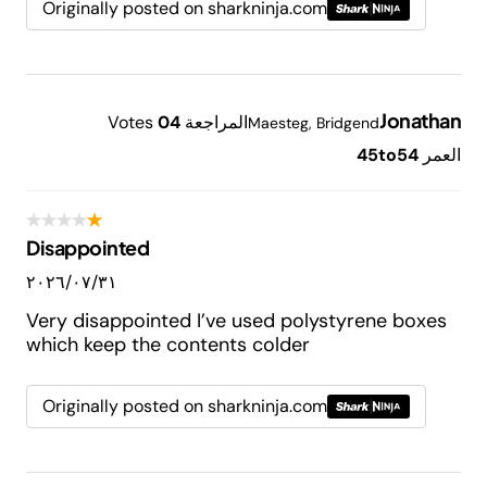
Originally posted on sharkninja.com
Jonathan
المراجعة
4
0
Votes
Maesteg, Bridgend
العمر
45to54
Disappointed
٣١‏/٠٧‏/٢٠٢٦
Very disappointed I’ve used polystyrene boxes
which keep the contents colder
Originally posted on sharkninja.com