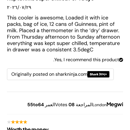
٢٩‏/٠٧‏/٢٠٢٦
This cooler is awesome, Loaded it with ice
packs, bag of ice, 12 cans of Guinness, pint of
milk. Placed a thermometer in the ‘dry’ drawer.
From Thursday afternoon to Sunday afternoon
everything was kept super chilled, temperature
in drawer was a consistent 3.5degC
Yes, I recommend this product.
Originally posted on sharkninja.com
Megwi
المراجعة
8
0
Votes
العمر
55to64
London
Worth the money