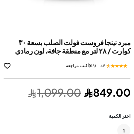
ip
مبرد نينجا فروست فولت الصلب بسعة ٣٠
to
he
كوارت / ٢٨ لتر مع منطقة جافة، لون رمادي
ng
of
أكتب مراجعة
(95)
4.5
he
es
ry
1,099.00
849.00