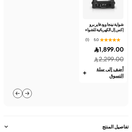
شواية نينجا وودفاير برو
إكس إل الكهربائية للشواء
والتدخين
(1)
5.0
1,899.00
2,299.00
أضف إلى سلة
+
التسوق
تفاصيل المنتج