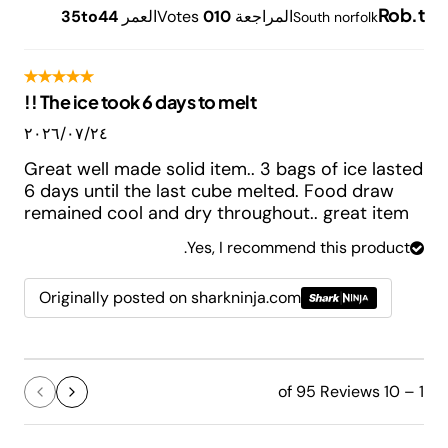
Rob.t
المراجعة
10
0
Votes
العمر
35to44
South norfolk
The ice took 6 days to melt !!
٢٤‏/٠٧‏/٢٠٢٦
Great well made solid item.. 3 bags of ice lasted
6 days until the last cube melted. Food draw
remained cool and dry throughout.. great item
Yes, I recommend this product.
Originally posted on sharkninja.com
1 – 10 of 95 Reviews