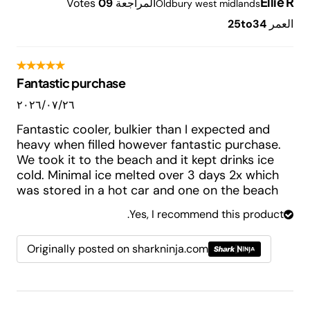
Ellie R
المراجعة
9
0
Votes
Oldbury west midlands
العمر
25to34
Fantastic purchase
٢٦‏/٠٧‏/٢٠٢٦
Fantastic cooler, bulkier than I expected and
heavy when filled however fantastic purchase.
We took it to the beach and it kept drinks ice
cold. Minimal ice melted over 3 days 2x which
was stored in a hot car and one on the beach
Yes, I recommend this product.
Originally posted on sharkninja.com