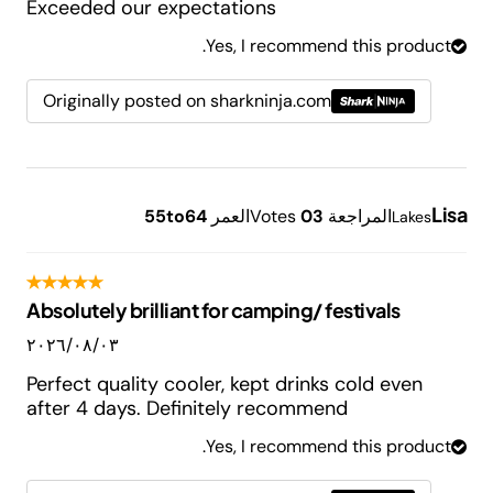
Exceeded our expectations
Yes, I recommend this product.
Originally posted on sharkninja.com
Lisa
المراجعة
3
0
Votes
العمر
55to64
Lakes
Absolutely brilliant for camping/ festivals
٠٣‏/٠٨‏/٢٠٢٦
Perfect quality cooler, kept drinks cold even
after 4 days. Definitely recommend
Yes, I recommend this product.