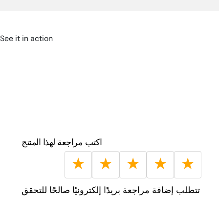
الضمان:
سنتان
See it in action
الباركود:
0622356264419
طول السلك:
٩٠ سم
أبعاد المنتج (سم):
٢ سم طول × ٢ سم عرض × ٢
سم ارتفاع
اكتب مراجعة لهذا المنتج
★
★
★
★
★
تتطلب إضافة مراجعة بريدًا إلكترونيًا صالحًا للتحقق