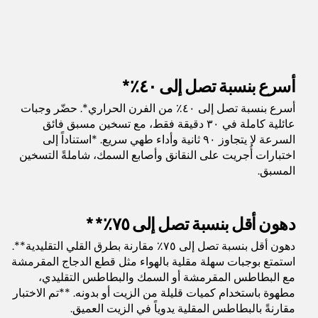
أسرع بنسبة تصل إلى ٤٠٪*
أسرع بنسبة تصل إلى ٤٠٪ من الفرن الحراري*. حضّر وجبات
عائلية كاملة في ٣٠ دقيقة فقط، مع تسخين مسبق فائق
السرعة لا يتجاوز ٩٠ ثانية وأداء طهي سريع. *استناداً إلى
اختبارات أُجريت على النقانق وأصابع السمك، شاملةً التسخين
المسبق.
دهون أقل بنسبة تصل إلى ٧٥٪**
دهون أقل بنسبة تصل إلى ٧٥٪ مقارنة بطرق القلي التقليدية**.
استمتع بوجبات سهلة مقلية بالهواء مثل قطع الدجاج المقرمشة
مع البطاطس المقرمشة أو السمك والبطاطس التقليدي،
مطهوة باستخدام كميات قليلة من الزيت أو بدونه. **تم الاختبار
مقارنةً بالبطاطس المقلية يدوياً في الزيت العميق.