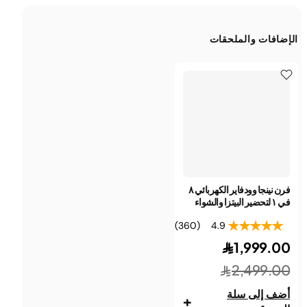
الإضافات والملحقات
فرن نينجا وودفاير الكهربائي ٨
في ١ لتحضير البيتزا والشواء
والتدخين
(360)
4.9
1,999.00
2,499.00
أضف إلى سلة
+