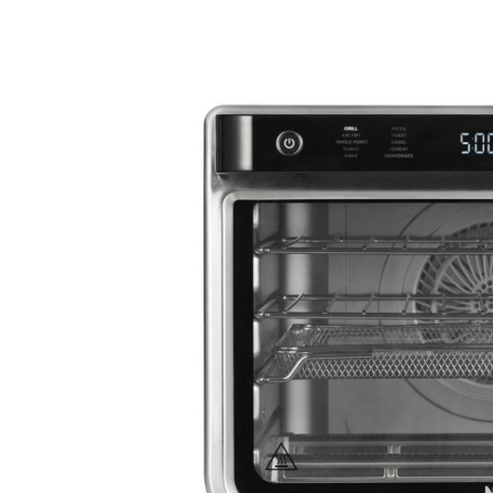
gallery
كينات السلاشي
وّق كل أجهزة تحضير
حلويات المجمّدة