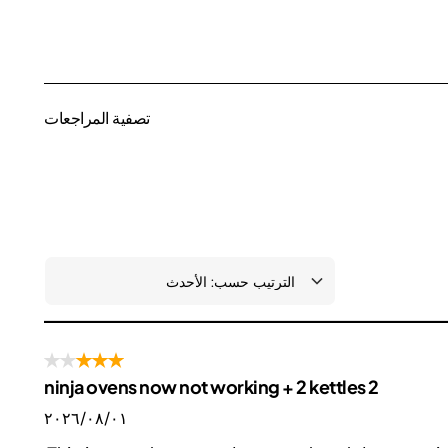
تصفية المراجعات
2 ninja ovens now not working + 2 kettles
٠١‏/٠٨‏/٢٠٢٦