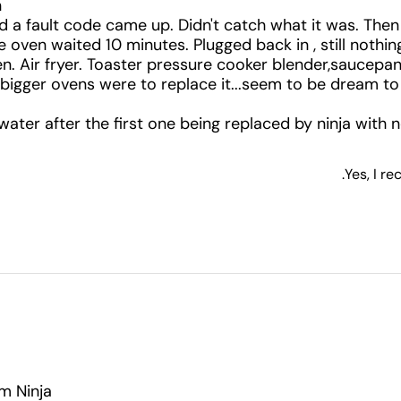
,
a fault code came up. Didn't catch what it was. Then it
e oven waited 10 minutes. Plugged back in , still nothi
hen. Air fryer. Toaster pressure cooker blender,saucepa
 bigger ovens were to replace it...seem to be dream to
d water after the first one being replaced by ninja with 
Yes, I r
m Ninja