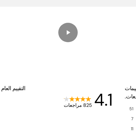
يمات
التقييم العام
4.1
جعات.
825 مراجعات
51
7
11