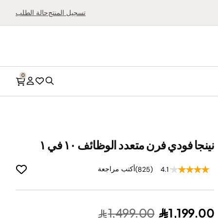
بحث
تسجيل المنتج
حالة الطلب
0
بحث
قائمة
الحساب
الرغبات
نينجا فودي فرن متعدد الوظائف ١٠ في ١
أجهزة تحضير الآيس
القلايات الهوائية
أكتب مراجعة
(825)
4.1
كريم
أفران سطح المطبخ
ماكينات السلاشي
أجهزة الضغط والطهي
تسوّق كل أجهزة تحضير
المتعددة
الحلويات المجمّدة
1,499.00
1,199.00
شوايات صحية