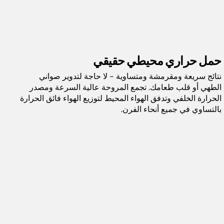
يطهو وجبات عائلية في أقل من ٣٠ دقيقة
كتيّب التعليمات
الحمل الحراري المحيطي الحقيقي يوفر نتائج سريعة
ومقرمشة ومتساوية
دليل البدء السريع والوصفات
القلي بالهواء بدهون أقل بنسبة تصل إلى ٧٥٪ مقارنة
بطرق القلي التقليدية**
حمل حراري محيطي حقيقي
الأبعاد: الارتفاع: ٣٣.٥ سم × العرض: ٤٣.٥ سم × العمق:
نتائج سريعة ومقرمشة ومتساوية - لا حاجة لتدوير صواني
٥٠.٥ سم؛ يتضمن ضمان سنتين (تطبق الشروط والأحكام)
الطهي أو قلب طعامك. تجمع المروحة عالية السرعة ومصدر
الحرارة الخلفي وتدفق الهواء المحيط لتوزيع الهواء فائق الحرارة
*تم الاختبار على النقانق وأصابع السمك، بما في ذلك وقت التسخين المسبق.
بالتساوي في جميع أنحاء الفرن.
الطراز:
DT200ME
السعة:
١٦ لتر
الوزن:
٢٠٫٧ كجم
اللون:
فضي / أسود