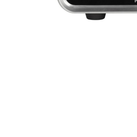
Skip
to
the
beginning
of
the
images
gallery