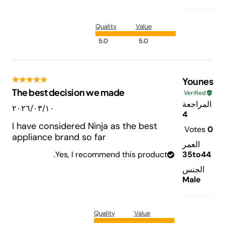
Quality
Value
5.0
5.0
Younes
The best decision we made
Verified
المراجعة
١٠‏/٠٣‏/٢٠٢٦
4
I have considered Ninja as the best
Votes
0
appliance brand so far
العمر
Yes, I recommend this product.
35to44
الجنس
Male
Quality
Value