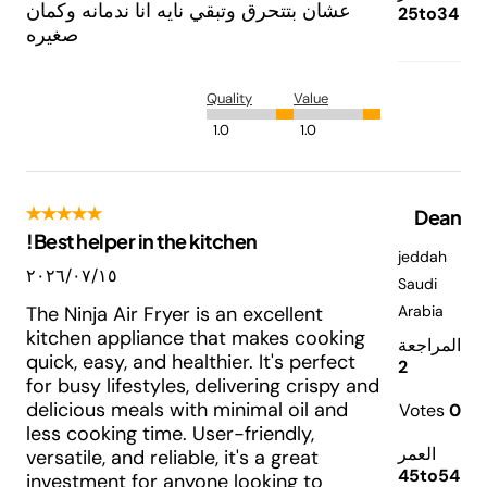
عشان بتتحرق وتبقي نايه انا ندمانه وكمان
25to34
صغيره
Quality
Value
1.0
1.0
Dean
Best helper in the kitchen!
jeddah
١٥‏/٠٧‏/٢٠٢٦
Saudi
Arabia
The Ninja Air Fryer is an excellent
kitchen appliance that makes cooking
المراجعة
quick, easy, and healthier. It's perfect
2
for busy lifestyles, delivering crispy and
delicious meals with minimal oil and
Votes
0
less cooking time. User-friendly,
العمر
versatile, and reliable, it's a great
45to54
investment for anyone looking to