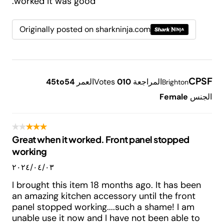
worked it was good.
Originally posted on sharkninja.com
CPSF
المراجعة
10
0
Votes
العمر
45to54
Brighton
الجنس
Female
Great when it worked. Front panel stopped
working
٠٣‏/٠٤‏/٢٠٢٤
I brought this item 18 months ago. It has been
an amazing kitchen accessory until the front
panel stopped working....such a shame! I am
unable use it now and I have not been able to