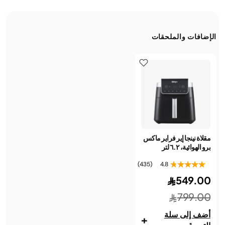
الإضافات والملحقات
مقلاة نينجا إير فراير ماكس
برو الهوائية، ٦.٢ لتر
(435)
4.8
549.00
799.00
أضف إلى سلة
+