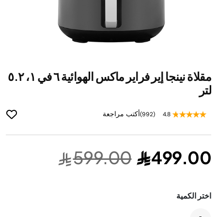
ip
مقلاة نينجا إير فراير ماكس الهوائية ٦ في ١، ٥.٢
to
he
لتر
ng
of
أكتب مراجعة
(992)
4.8
he
es
ry
599.00
499.00