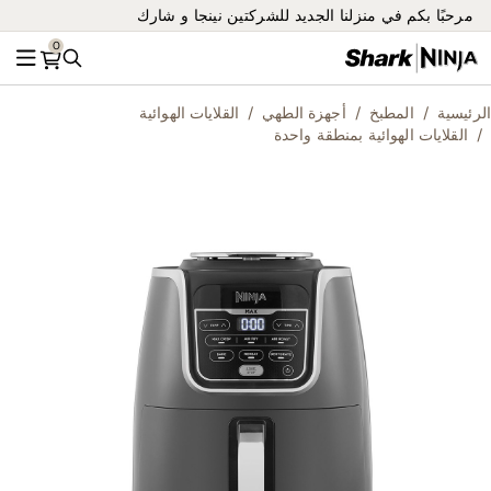
مرحبًا بكم في منزلنا الجديد للشركتين نينجا و شارك
0
بحث
القائ
الرئيسية
المطبخ
أجهزة الطهي
القلايات الهوائية
القلايات الهوائية بمنطقة واحدة
ip
to
he
nd
of
he
es
ry