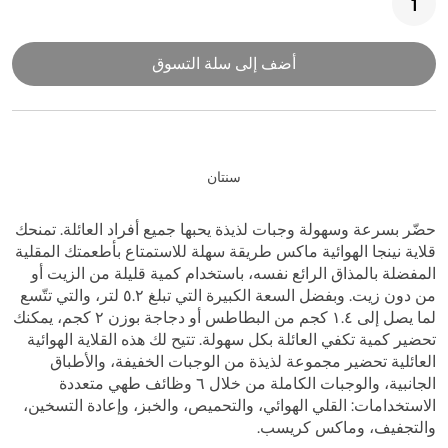
أضف إلى سلة التسوق
سنتان
حضّر بسرعة وسهولة وجبات لذيذة يحبها جميع أفراد العائلة. تمنحك
قلاية نينجا الهوائية ماكس طريقة سهلة للاستمتاع بأطعمتك المقلية
المفضلة بالمذاق الرائع نفسه، باستخدام كمية قليلة من الزيت أو
من دون زيت. وبفضل السعة الكبيرة التي تبلغ ٥.٢ لتر، والتي تتّسع
لما يصل إلى ١.٤ كجم من البطاطس أو دجاجة بوزن ٢ كجم، يمكنك
تحضير كمية تكفي العائلة بكل سهولة. تتيح لك هذه القلاية الهوائية
العائلية تحضير مجموعة لذيذة من الوجبات الخفيفة، والأطباق
الجانبية، والوجبات الكاملة من خلال ٦ وظائف طهي متعددة
الاستخدامات: القلي الهوائي، والتحميص، والخبز، وإعادة التسخين،
والتجفيف، وماكس كريسب.