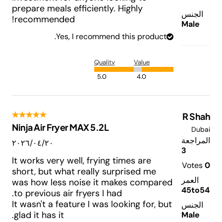
prepare meals efficiently. Highly
الجنس
recommended!
Male
Yes, I recommend this product.
Quality
Value
5.0
4.0
R Shah
Ninja Air Fryer MAX 5.2L
Dubai
المراجعة
٢٠‏/٠٤‏/٢٠٢٦
3
It works very well, frying times are
Votes
0
short, but what really surprised me
العمر
was how less noise it makes compared
45to54
to previous air fryers I had.
It wasn't a feature I was looking for, but
الجنس
glad it has it.
Male