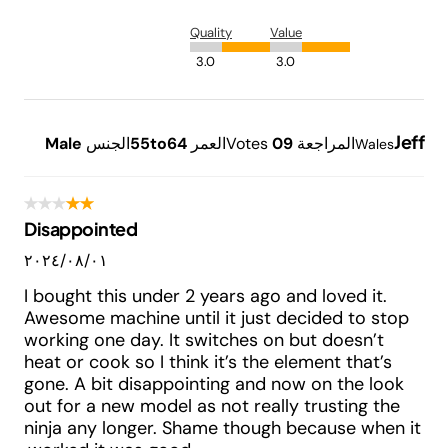
Quality
Value
3.0
3.0
Jeff
المراجعة
9
0
Votes
العمر
55to64
الجنس
Male
Wales
Disappointed
٠١‏/٠٨‏/٢٠٢٤
I bought this under 2 years ago and loved it.
Awesome machine until it just decided to stop
working one day. It switches on but doesn’t
heat or cook so I think it’s the element that’s
gone. A bit disappointing and now on the look
out for a new model as not really trusting the
ninja any longer. Shame though because when it