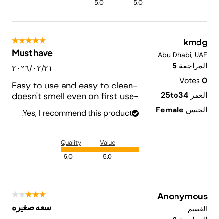
5.0
5.0
kmdg
Must have
Abu Dhabi, UAE
المراجعة
5
٢١‏/٠٢‏/٢٠٢٦
Votes
0
-Easy to use and easy to clean
العمر
25to34
-doesn't smell even on first use
الجنس
Female
Yes, I recommend this product.
Quality
Value
5.0
5.0
Anonymous
سعه صغيره
القصيم