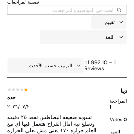
تصفية المراجعات
1 – 10 of 992
Reviews
دينا
جده
المراجعة
٢٠‏/٠٧‏/٢٠٢٦
1
تسويه ضعيفه البطاطس تقعذ ٢٥ دقيقه
Votes
0
وتطلع نيه امال الفراخ هتعمل فيها اي مع
العلم حراره ١٧٠ يعني مش بعلي الحراره
العمر