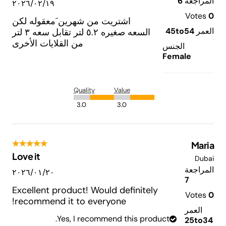
المراجعة
6
١٩‏/٠٢‏/٢٠٢٦
Votes
0
اشتريت من شهرين َمعقوله لكن
العمر
45to54
السعه صغيره ٥.٢ لتر تقابل سعه ٣ لتر
من القلايات الأخرى
الجنس
Female
Quality
Value
3.0
3.0
Maria
Love it
Dubai
المراجعة
٢٠‏/٠١‏/٢٠٢٦
7
Excellent product! Would definitely
Votes
0
recommend it to everyone!
العمر
Yes, I recommend this product.
25to34