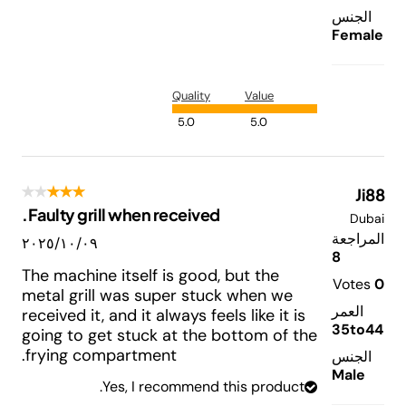
الجنس
Female
Quality
Value
5.0
5.0
Ji88
Faulty grill when received.
Dubai
المراجعة
٠٩‏/١٠‏/٢٠٢٥
8
The machine itself is good, but the
Votes
0
metal grill was super stuck when we
العمر
received it, and it always feels like it is
35to44
going to get stuck at the bottom of the
frying compartment.
الجنس
Male
Yes, I recommend this product.