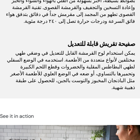
بضوابط بسيطة، اختر بسهولة من القلي بالهواء والشواء والخبز
وإعادة التسخين والتجفيف والقرمشة القصوى. تقنية القرمشة
القصوى تطهو من المجمد إلى مقرمش جداً في دقائق بتدفق هواء
أبعاد المنتج (سم):
٢ سم طول × ٢ سم عرض × ٢ سم
ارتفاع
فائق السرعة ودرجات حرارة تصل إلى ٢٤٠ درجة مئوية.
دورة في الدقيقة:
2,600 rpm
صفيحة تقريش قابلة للتعديل
يمكن استخدام لوح القرمشة القابل للتعديل في وضعَي طهي
مختلفين لأنواع متعددة من الأطعمة. استخدمه في الوضع السفلي
لطهي البطاطس المقلية والخضروات وقطع اللحم الكبيرة
وتحميرها بالتساوي، أو ضعه في الوضع العلوي للأطعمة الأصغر
مثل الباذنجان المخبوز والتوست بالجبن، للحصول على طبقة
ذهبية شهية.
See it in action