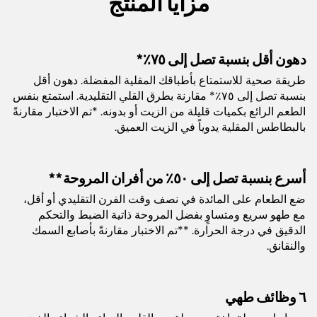
مزايا المنتج
*تم الاختبار مقارنةً بالبطاطس المقلية يدوياً والمقلية بالزيت العميق.
**تم الاختبار مقارنةً بأصابع السمك والنقانق.
دهون أقل بنسبة تصل إلى ٧٥٪*
الطراز:
AF160ME
طريقة صحية للاستمتاع بأطباقك المقلية المفضلة. دهون أقل
بنسبة تصل إلى ٧٥٪* مقارنة بطرق القلي التقليدية. استمتع بنفس
السعة:
5.2 لتر
الطعم الرائع بكميات قليلة من الزيت أو بدونه. *تم الاختبار مقارنةً
بالبطاطس المقلية يدوياً في الزيت العميق.
الوزن:
٦٫٣ كجم
أسرع بنسبة تصل إلى ٥٠٪ من أفران المروحة**
اللون:
رمادي
ضع الطعام على المائدة في نصف وقت الفرن التقليدي أو أقل،
مع طهو سريع ومتساوٍ بفضل المروحة ذاتية الضبط والتحكم
الضمان:
سنتان
الدقيق في درجة الحرارة. **تم الاختبار مقارنةً بأصابع السمك
والنقانق.
الباركود:
622356235143
٦ وظائف طهي
طول السلك:
٧٨ سم